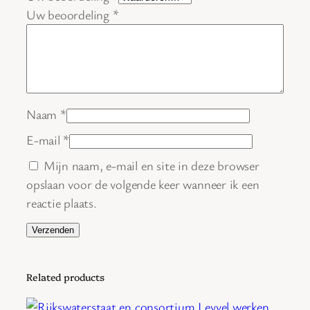
2
Uw beoordeling
*
0
2
1
h
o
Naam
*
e
v
E-mail
*
e
Mijn naam, e-mail en site in deze browser
e
opslaan voor de volgende keer wanneer ik een
l
reactie plaats.
h
e
i
d
Related products