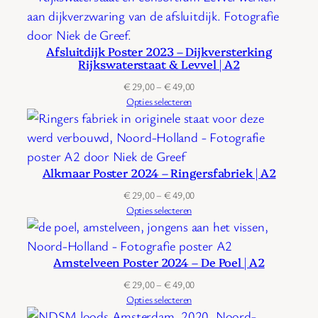
Afsluitdijk Poster 2023 – Dijkversterking
Rijkswaterstaat & Levvel | A2
Prijsklasse:
€
29,00
–
€
49,00
€ 29,00
Opties selecteren
tot
€ 49,00
Alkmaar Poster 2024 – Ringersfabriek | A2
Prijsklasse:
€
29,00
–
€
49,00
€ 29,00
Opties selecteren
tot
€ 49,00
Amstelveen Poster 2024 – De Poel | A2
Prijsklasse:
€
29,00
–
€
49,00
€ 29,00
Opties selecteren
tot