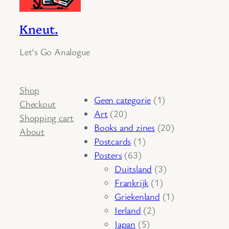
Kneut.
Let's Go Analogue
Shop
1
Geen categorie
1
Checkout
20
product
Art
20
Shopping cart
producten
20
Books and zines
20
About
1
producten
Postcards
1
63
product
Posters
63
producten
3
Duitsland
3
1
producten
Frankrijk
1
product
1
Griekenland
1
2
product
Ierland
2
5
producten
Japan
5