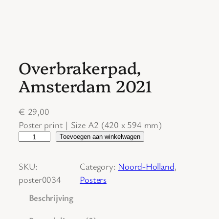
Overbrakerpad,
Amsterdam 2021
€
29,00
Poster print | Size A2 (420 x 594 mm)
O
Toevoegen aan winkelwagen
v
e
SKU:
Category:
Noord-Holland
, 
r
poster0034
Posters
b
Beschrijving
r
a