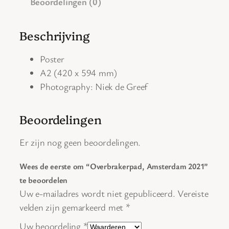
Beoordelingen (0)
k
e
Beschrijving
r
p
Poster
a
A2
(420 x 594 mm)
d
Photography: Niek de Greef
,
A
Beoordelingen
m
s
Er zijn nog geen beoordelingen.
t
e
Wees de eerste om “Overbrakerpad, Amsterdam 2021”
r
te beoordelen
d
Uw e-mailadres wordt niet gepubliceerd.
Vereiste
a
velden zijn gemarkeerd met
*
m
Uw beoordeling
*