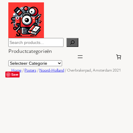
Ga
naar
de
inhoud
Search
Productcategorieën
Home
/
Posters
/
Noord-Holland
/ Overbrakerpad, Amsterdam 2021
Save