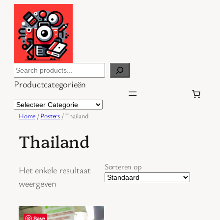
Ga
naar
de
inhoud
Search
Productcategorieën
Home
/
Posters
/ Thailand
Thailand
Sorteren op
Het enkele resultaat
weergeven
Save