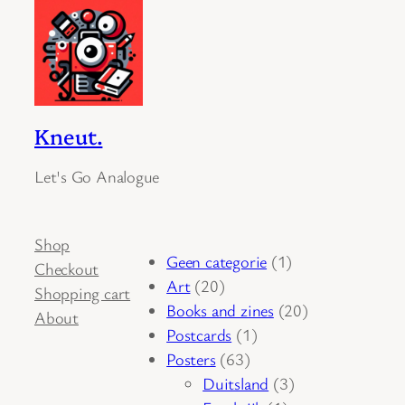
Kneut.
Let's Go Analogue
Shop
1
Geen categorie
1
Checkout
20
product
Art
20
Shopping cart
producten
20
Books and zines
20
About
1
producten
Postcards
1
63
product
Posters
63
producten
3
Duitsland
3