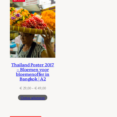
Thailand Poster 2017
– Bloemen voor
bloemenoffer in
Bangkok | A2
Prijsklasse:
€
29,00
–
€
49,00
€ 29,00
Opties selecteren
tot
€ 49,00