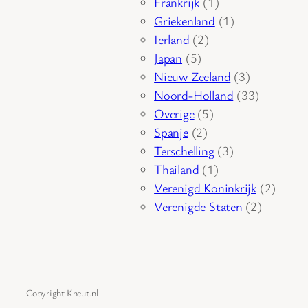
1
producten
Frankrijk
1
product
1
Griekenland
1
2
product
Ierland
2
5
producten
Japan
5
producten
3
Nieuw Zeeland
3
producten
33
Noord-Holland
33
5
producten
Overige
5
2
producten
Spanje
2
producten
3
Terschelling
3
1
producten
Thailand
1
product
2
Verenigd Koninkrijk
2
2
produc
Verenigde Staten
2
producte
Copyright Kneut.nl