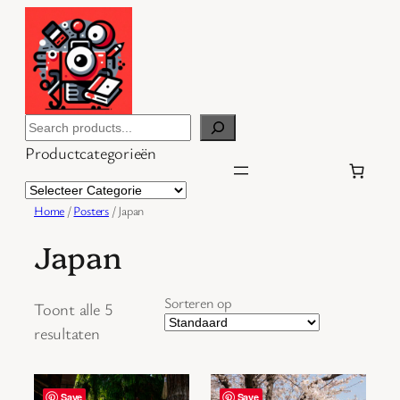
Ga
naar
de
inhoud
Search
Productcategorieën
Home
/
Posters
/ Japan
Japan
Sorteren op
Toont alle 5
resultaten
Save
Save