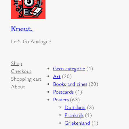
Kneut.
Let's Go Analogue
Shop
1
Geen categorie
1
Checkout
20
product
Art
20
Shopping cart
producten
20
Books and zines
20
About
1
producten
Postcards
1
63
product
Posters
63
producten
3
Duitsland
3
1
producten
Frankrijk
1
product
1
Griekenland
1