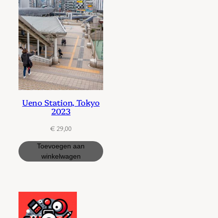
Ueno Station, Tokyo
2023
€
29,00
Toevoegen aan
winkelwagen