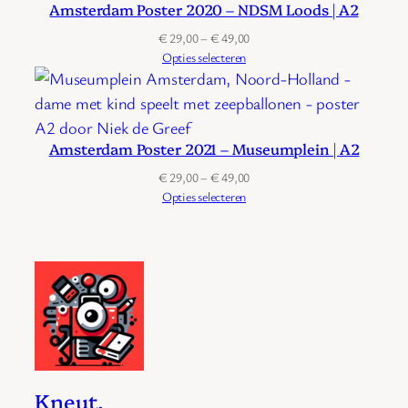
Amsterdam Poster 2020 – NDSM Loods | A2
Prijsklasse:
€
29,00
–
€
49,00
€ 29,00
Opties selecteren
tot
€ 49,00
Amsterdam Poster 2021 – Museumplein | A2
Prijsklasse:
€
29,00
–
€
49,00
€ 29,00
Opties selecteren
tot
€ 49,00
Kneut.