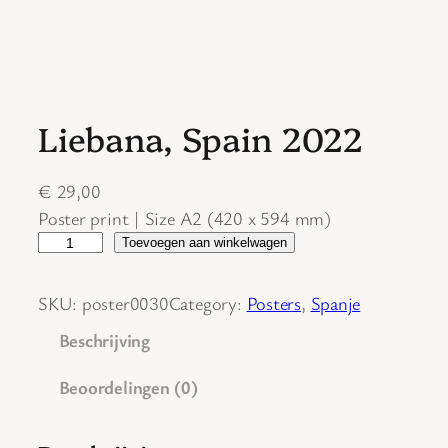
Liebana, Spain 2022
€
29,00
Poster print | Size A2 (420 x 594 mm)
L
Toevoegen aan winkelwagen
i
e
SKU:
poster0030
Category:
Posters
, 
Spanje
b
Beschrijving
a
n
Beoordelingen (0)
a
,