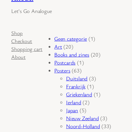
Let's Go Analogue
Shop
1
Geen categorie
1
Checkout
20
product
Art
20
Shopping cart
producten
20
Books and zines
20
About
1
producten
Postcards
1
63
product
Posters
63
producten
3
Duitsland
3
1
producten
Frankrijk
1
product
1
Griekenland
1
2
product
Ierland
2
5
producten
Japan
5
producten
3
Nieuw Zeeland
3
producten
33
Noord-Holland
33