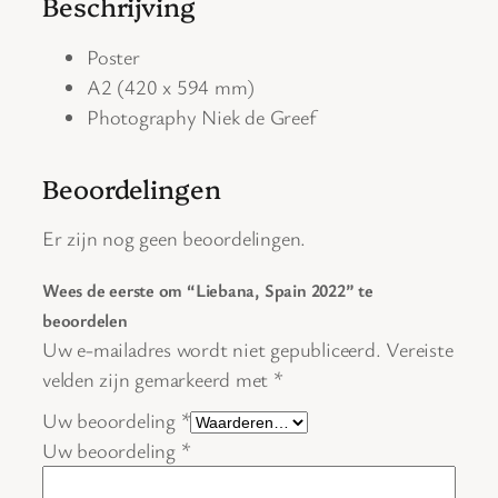
Beschrijving
S
p
Poster
a
A2
(420 x 594 mm)
i
Photography Niek de Greef
n
2
Beoordelingen
0
2
Er zijn nog geen beoordelingen.
2
h
Wees de eerste om “Liebana, Spain 2022” te
o
beoordelen
e
Uw e-mailadres wordt niet gepubliceerd.
Vereiste
v
velden zijn gemarkeerd met
*
e
Uw beoordeling
*
e
Uw beoordeling
*
l
h