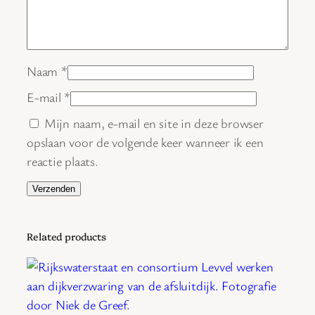
e
i
d
Naam
*
E-mail
*
Mijn naam, e-mail en site in deze browser
opslaan voor de volgende keer wanneer ik een
reactie plaats.
Related products