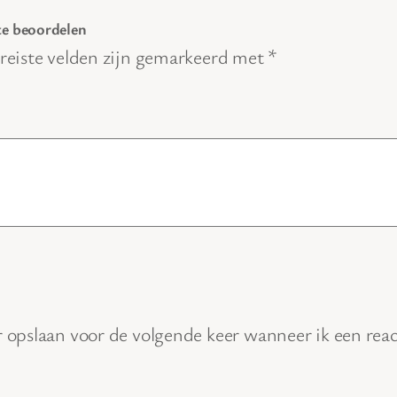
e
te beoordelen
l
reiste velden zijn gemarkeerd met
*
h
e
i
d
 opslaan voor de volgende keer wanneer ik een react