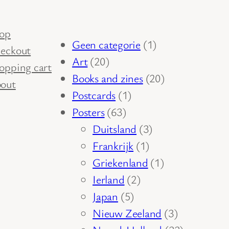
op
1
Geen categorie
1
eckout
20
product
Art
20
opping cart
producten
20
Books and zines
20
out
1
producten
Postcards
1
63
product
Posters
63
producten
3
Duitsland
3
1
producten
Frankrijk
1
product
1
Griekenland
1
2
product
Ierland
2
5
producten
Japan
5
producten
3
Nieuw Zeeland
3