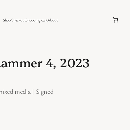
Shop
Checkout
Shopping cart
About
dammer 4, 2023
 mixed media | Signed