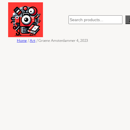
Ga
naar
Search
de
inhoud
Home
/
Art
/ Groene Amsterdammer 4, 2023