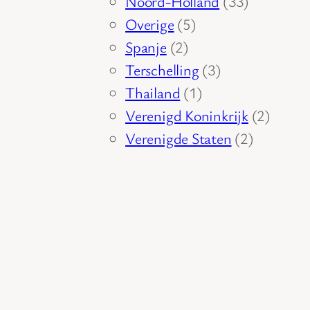
producten
33
Noord-Holland
33
5
producten
Overige
5
2
producten
Spanje
2
producten
3
Terschelling
3
1
producten
Thailand
1
product
2
Verenigd Koninkrijk
2
2
produc
Verenigde Staten
2
producte