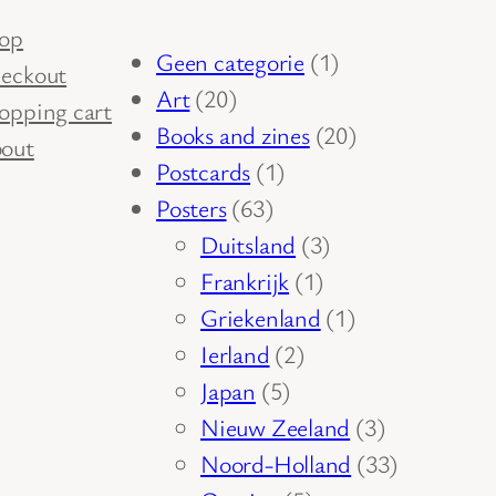
op
1
Geen categorie
1
eckout
20
product
Art
20
opping cart
producten
20
Books and zines
20
out
1
producten
Postcards
1
63
product
Posters
63
producten
3
Duitsland
3
1
producten
Frankrijk
1
product
1
Griekenland
1
2
product
Ierland
2
5
producten
Japan
5
producten
3
Nieuw Zeeland
3
producten
33
Noord-Holland
33