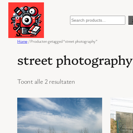
Ga
naar
Search
de
inhoud
Home
/ Producten getagged “street photography”
street photography
Toont alle 2 resultaten