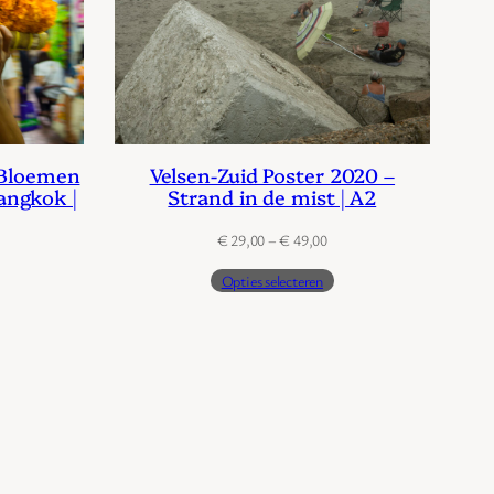
 Bloemen
Velsen-Zuid Poster 2020 –
angkok |
Strand in de mist | A2
Prijsklasse:
€
29,00
–
€
49,00
jsklasse:
€ 29,00
Opties selecteren
29,00
tot
€ 49,00
49,00