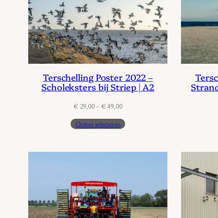
Terschelling Poster 2022 –
Tersc
Scholeksters bij Striep | A2
Strand
Prijsklasse:
€
29,00
–
€
49,00
€ 29,00
Opties selecteren
tot
€ 49,00