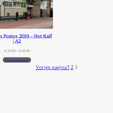
 Poster 2019 – Het Kalf
| A2
Prijsklasse:
€
29,00
–
€
49,00
€ 29,00
Opties selecteren
tot
Vorige pagina
1
2
3
€ 49,00