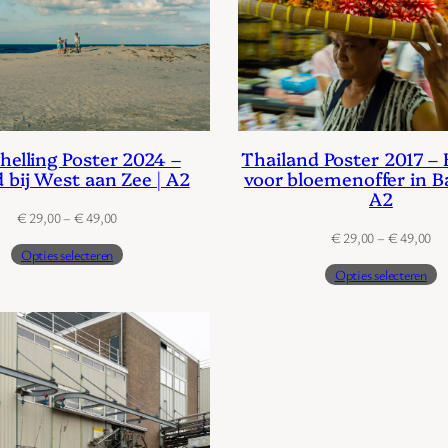
helling Poster 2024 –
Thailand Poster 2017 –
 bij West aan Zee | A2
voor bloemenoffer in B
A2
Prijsklasse:
€
29,00
–
€
49,00
Pri
€ 29,00
€
29,00
–
€
49,00
Opties selecteren
€ 
tot
Opties selecteren
tot
€ 49,00
€ 