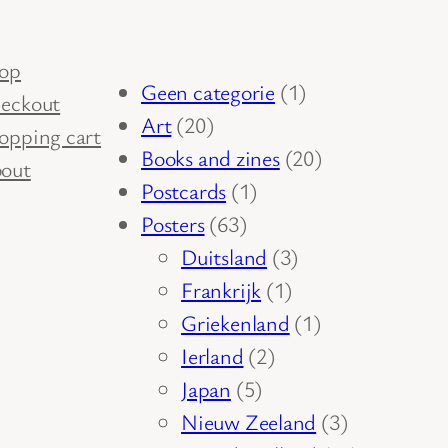
op
1
Geen categorie
1
eckout
20
product
Art
20
opping cart
producten
20
Books and zines
20
out
1
producten
Postcards
1
63
product
Posters
63
producten
3
Duitsland
3
1
producten
Frankrijk
1
product
1
Griekenland
1
2
product
Ierland
2
5
producten
Japan
5
producten
3
Nieuw Zeeland
3