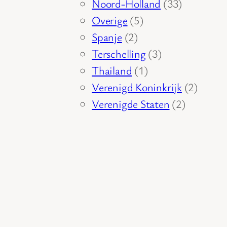
producten
33
Noord-Holland
33
5
producten
Overige
5
2
producten
Spanje
2
producten
3
Terschelling
3
1
producten
Thailand
1
product
2
Verenigd Koninkrijk
2
2
produc
Verenigde Staten
2
producte