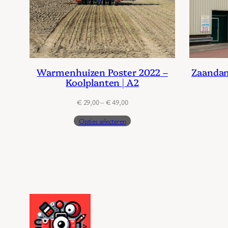
Warmenhuizen Poster 2022 –
Zaandam
Koolplanten | A2
Prijsklasse:
€
29,00
–
€
49,00
€ 29,00
Opties selecteren
tot
€ 49,00