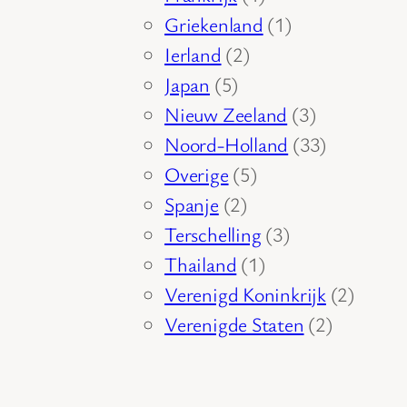
product
1
Griekenland
1
2
product
Ierland
2
5
producten
Japan
5
producten
3
Nieuw Zeeland
3
producten
33
Noord-Holland
33
5
producten
Overige
5
2
producten
Spanje
2
producten
3
Terschelling
3
1
producten
Thailand
1
product
2
Verenigd Koninkrijk
2
2
produc
Verenigde Staten
2
producte