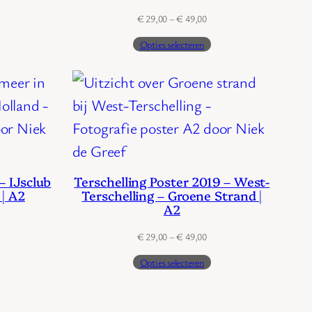
29,00
Prijsklasse:
€
29,00
–
€
49,00
€ 29,00
49,00
Opties selecteren
tot
€ 49,00
– IJsclub
Terschelling Poster 2019 – West-
| A2
Terschelling – Groene Strand |
A2
Prijsklasse:
€
29,00
–
€
49,00
€ 29,00
Opties selecteren
tot
€ 49,00