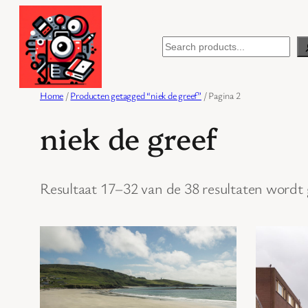
Ga
naar
Search
de
inhoud
Home
/
Producten getagged “niek de greef”
/ Pagina 2
niek de greef
Resultaat 17–32 van de 38 resultaten wordt