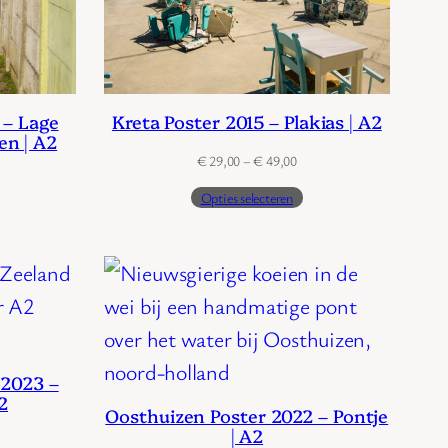
 – Lage
Kreta Poster 2015 – Plakias | A2
en | A2
Prijsklasse:
€
29,00
–
€
49,00
jsklasse:
€ 29,00
Opties selecteren
29,00
tot
€ 49,00
49,00
 2023 –
2
Oosthuizen Poster 2022 – Pontje
| A2
jsklasse: