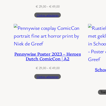
Prijsklasse:
€
29,00
–
€
49,00
€ 29,00
Opties selecteren
tot
€ 49,00
Pennywise Poster 2023 – Heroes
Dutch ComicCon | A2
Prijsklasse:
€
29,00
–
€
49,00
Scho
€ 29,00
Opties selecteren
tot
€ 49,00
Toe