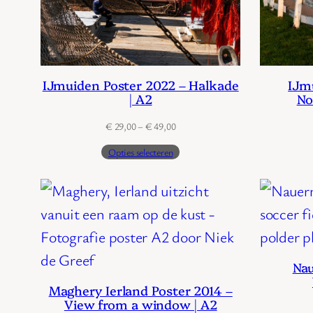
IJmuiden Poster 2022 – Halkade
IJm
| A2
No
Prijsklasse:
€
29,00
–
€
49,00
€ 29,00
Opties selecteren
tot
€ 49,00
Nau
Maghery Ierland Poster 2014 –
View from a window | A2