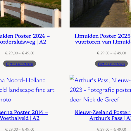
uiden Poster 2024 –
IJmuiden Poster 2025
ordersluisweg | A2
vuurtoren van IJmuid
Prijsklasse:
Pri
€
29,00
–
€
49,00
€
29,00
–
€
49,00
€ 29,00
€ 
Opties selecteren
Opties selecteren
tot
tot
€ 49,00
€ 
erna Poster 2014 –
Nieuw-Zeeland Poster
Voetbalveld | A2
Arthur’s Pass | A
Prijsklasse:
Pri
€
29,00
–
€
49,00
€
29,00
–
€
49,00