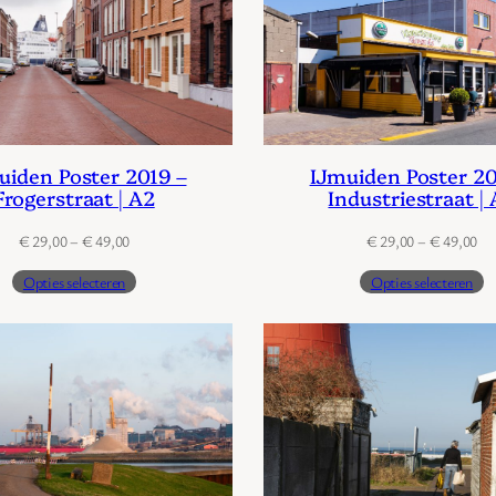
uiden Poster 2019 –
IJmuiden Poster 20
Frogerstraat | A2
Industriestraat |
Prijsklasse:
Pri
€
29,00
–
€
49,00
€
29,00
–
€
49,00
€ 29,00
€ 
Opties selecteren
Opties selecteren
tot
tot
€ 49,00
€ 