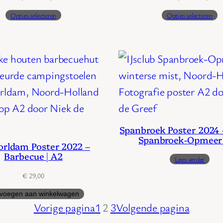
€ 29,00
€ 
Opties selecteren
Opties selecteren
tot
tot
€ 49,00
€ 
Spanbroek Poster 2024 
Spanbroek-Opmeer 
orldam Poster 2022 –
Barbecue | A2
Lees verder
€
29,00
voegen aan winkelwagen
Vorige pagina
1
2
3
Volgende pagina