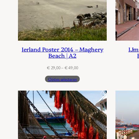
Ierland Poster 2014 – Maghery
IJm
Beach | A2
Prijsklasse:
€
29,00
–
€
49,00
€ 29,00
Opties selecteren
tot
€ 49,00