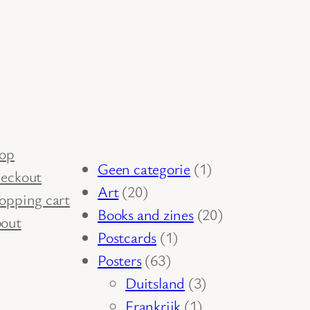
op
1
Geen categorie
1
eckout
20
product
Art
20
opping cart
producten
20
Books and zines
20
out
1
producten
Postcards
1
63
product
Posters
63
producten
3
Duitsland
3
1
producten
Frankrijk
1