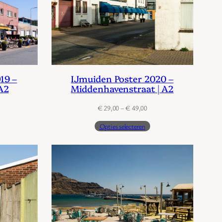
19 –
IJmuiden Poster 2020 –
 A2
Middenhavenstraat | A2
jsklasse:
Prijsklasse:
€
29,00
–
€
49,00
29,00
€ 29,00
Opties selecteren
tot
49,00
€ 49,00