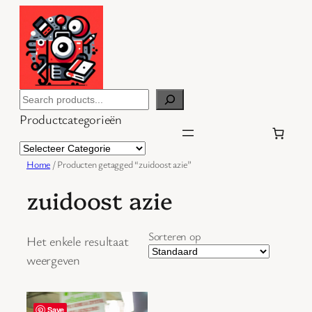
Ga
naar
de
inhoud
Search
Productcategorieën
Home
/ Producten getagged “zuidoost azie”
zuidoost azie
Sorteren op
Het enkele resultaat
weergeven
Save