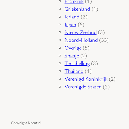
1
producten
Frankrijk
1
product
1
Griekenland
1
2
product
Ierland
2
5
producten
Japan
5
producten
3
Nieuw Zeeland
3
producten
33
Noord-Holland
33
5
producten
Overige
5
2
producten
Spanje
2
producten
3
Terschelling
3
1
producten
Thailand
1
product
2
Verenigd Koninkrijk
2
2
produc
Verenigde Staten
2
producte
Copyright Kneut.nl