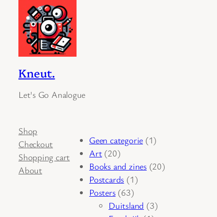
Kneut.
Let's Go Analogue
Shop
1
Geen categorie
1
Checkout
20
product
Art
20
Shopping cart
producten
20
Books and zines
20
About
1
producten
Postcards
1
63
product
Posters
63
producten
3
Duitsland
3