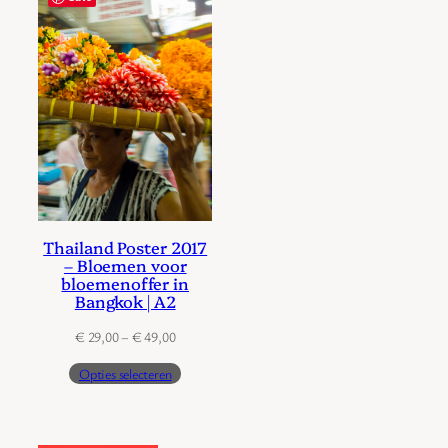
Thailand Poster 2017
– Bloemen voor
bloemenoffer in
Bangkok | A2
Prijsklasse:
€
29,00
–
€
49,00
€ 29,00
Opties selecteren
tot
€ 49,00