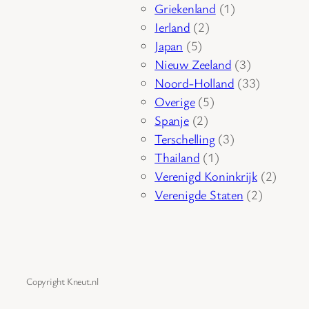
product
1
Griekenland
1
2
product
Ierland
2
5
producten
Japan
5
producten
3
Nieuw Zeeland
3
producten
33
Noord-Holland
33
5
producten
Overige
5
2
producten
Spanje
2
producten
3
Terschelling
3
1
producten
Thailand
1
product
2
Verenigd Koninkrijk
2
2
produc
Verenigde Staten
2
producte
Copyright Kneut.nl