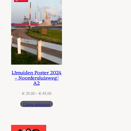
IJmuiden Poster 2024
– Noordersluisweg |
A2
Prijsklasse:
€
29,00
–
€
49,00
€ 29,00
Opties selecteren
tot
€ 49,00