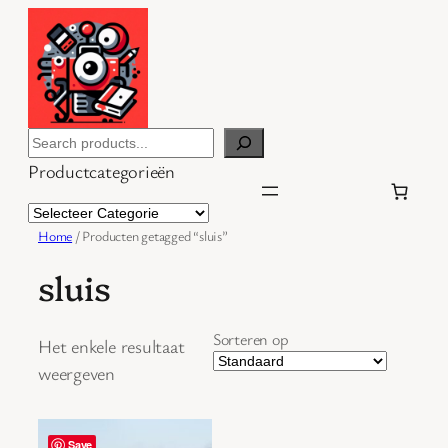
Ga
naar
de
inhoud
Search
Productcategorieën
Home
/ Producten getagged “sluis”
sluis
Sorteren op
Het enkele resultaat
weergeven
Save