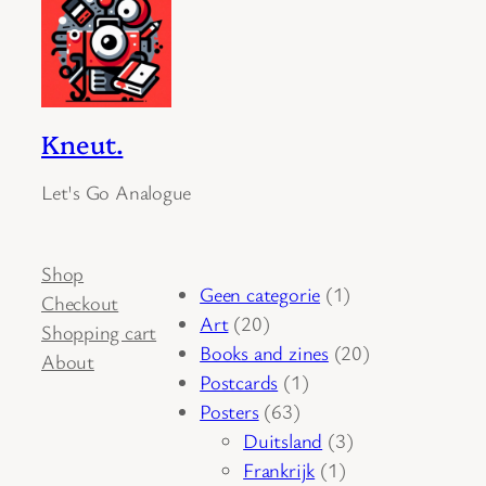
Kneut.
Let's Go Analogue
Shop
1
Geen categorie
1
Checkout
20
product
Art
20
Shopping cart
producten
20
Books and zines
20
About
1
producten
Postcards
1
63
product
Posters
63
producten
3
Duitsland
3
1
producten
Frankrijk
1