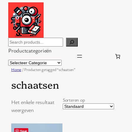
Ga
naar
de
inhoud
Search
Productcategorieën
Home
/ Producten getagged “schaatsen”
schaatsen
Sorteren op
Het enkele resultaat
weergeven
Save