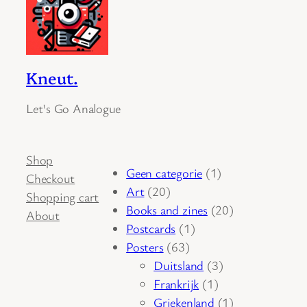
Kneut.
Let's Go Analogue
Shop
1
Geen categorie
1
Checkout
20
product
Art
20
Shopping cart
producten
20
Books and zines
20
About
1
producten
Postcards
1
63
product
Posters
63
producten
3
Duitsland
3
1
producten
Frankrijk
1
product
1
Griekenland
1