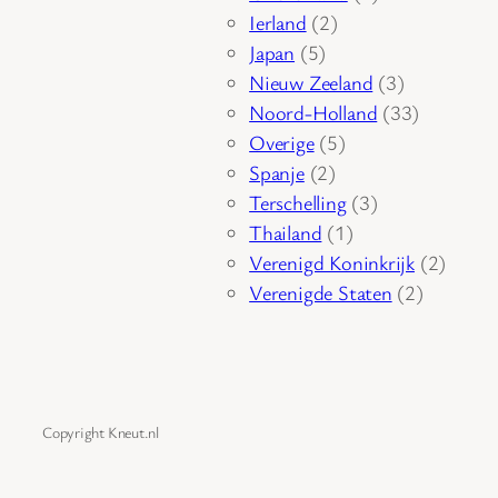
2
product
Ierland
2
5
producten
Japan
5
producten
3
Nieuw Zeeland
3
producten
33
Noord-Holland
33
5
producten
Overige
5
2
producten
Spanje
2
producten
3
Terschelling
3
1
producten
Thailand
1
product
2
Verenigd Koninkrijk
2
2
produc
Verenigde Staten
2
producte
Copyright Kneut.nl