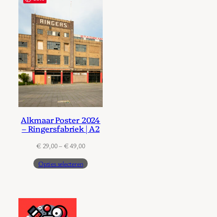
Alkmaar Poster 2024
– Ringersfabriek | A2
Prijsklasse:
€
29,00
–
€
49,00
€ 29,00
Opties selecteren
tot
€ 49,00