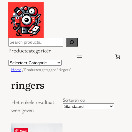
Ga
naar
de
inhoud
Search
Productcategorieën
Home
/ Producten getagged “ringers”
ringers
Sorteren op
Het enkele resultaat
weergeven
Save