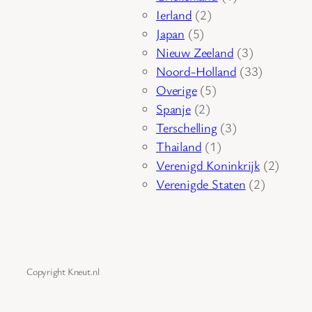
2
product
Ierland
2
5
producten
Japan
5
producten
3
Nieuw Zeeland
3
producten
33
Noord-Holland
33
5
producten
Overige
5
2
producten
Spanje
2
producten
3
Terschelling
3
1
producten
Thailand
1
product
2
Verenigd Koninkrijk
2
2
produc
Verenigde Staten
2
producte
Copyright Kneut.nl