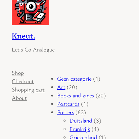
Kneut.
Let's Go Analogue
Shop
1
Geen categorie
1
Checkout
20
product
Art
20
Shopping cart
producten
20
Books and zines
20
About
1
producten
Postcards
1
63
product
Posters
63
producten
3
Duitsland
3
1
producten
Frankrijk
1
product
1
Griekenland
1