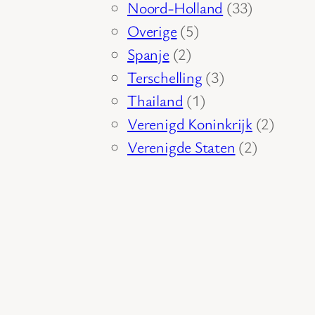
producten
33
Noord-Holland
33
5
producten
Overige
5
2
producten
Spanje
2
producten
3
Terschelling
3
1
producten
Thailand
1
product
2
Verenigd Koninkrijk
2
2
produc
Verenigde Staten
2
producte