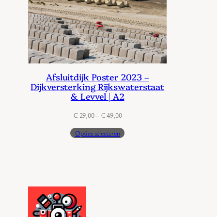
Afsluitdijk Poster 2023 –
Dijkversterking Rijkswaterstaat
& Levvel | A2
Prijsklasse:
€
29,00
–
€
49,00
€ 29,00
Opties selecteren
tot
€ 49,00