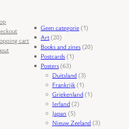
op
1
Geen categorie
1
eckout
20
product
Art
20
opping cart
producten
20
Books and zines
20
out
1
producten
Postcards
1
63
product
Posters
63
producten
3
Duitsland
3
1
producten
Frankrijk
1
product
1
Griekenland
1
2
product
Ierland
2
5
producten
Japan
5
producten
3
Nieuw Zeeland
3