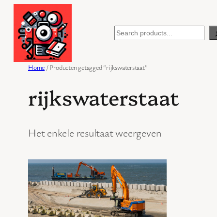
Ga
naar
Search
de
inhoud
Home
/ Producten getagged “rijkswaterstaat”
rijkswaterstaat
Het enkele resultaat weergeven