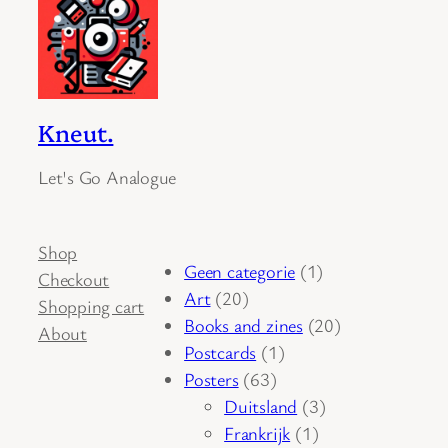
Kneut.
Let's Go Analogue
Shop
1
Geen categorie
1
Checkout
20
product
Art
20
Shopping cart
producten
20
Books and zines
20
About
1
producten
Postcards
1
63
product
Posters
63
producten
3
Duitsland
3
1
producten
Frankrijk
1