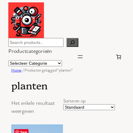
Ga
naar
de
inhoud
Search
Productcategorieën
Home
/ Producten getagged “planten”
planten
Sorteren op
Het enkele resultaat
weergeven
Save