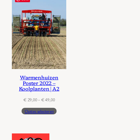
Warmenhuizen
Poster 2022 –
Koolplanten | A2
Prijsklasse:
€
29,00
–
€
49,00
€ 29,00
Opties selecteren
tot
€ 49,00