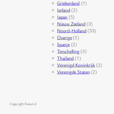
product
1
Griekenland
1
2
product
Ierland
2
5
producten
Japan
5
producten
3
Nieuw Zeeland
3
producten
33
Noord-Holland
33
5
producten
Overige
5
2
producten
Spanje
2
producten
3
Terschelling
3
1
producten
Thailand
1
product
2
Verenigd Koninkrijk
2
2
produc
Verenigde Staten
2
producte
Copyright Kneut.nl