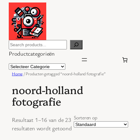
Ga
naar
de
inhoud
Search
Productcategorieën
Home
/ Producten getagged “noord-holland fotografie”
noord-holland
fotografie
Sorteren op
Resultaat 1–16 van de 23
resultaten wordt getoond