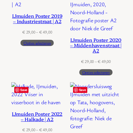
IJmuiden Poster 2019
– Industriestraat | A2
Prijsklasse:
€
29,00
–
€
49,00
€ 29,00
IJmuiden Poster 2020
Opties selecteren
tot
– Middenhavenstraat |
A2
€ 49,00
Prijsklasse:
€
29,00
–
€
49,00
€ 29,00
Opties selecteren
tot
€ 49,00
Save
Save
IJmuiden Poster 2022
– Halkade | A2
Prijsklasse:
€
29,00
–
€
49,00