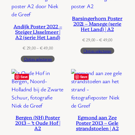
Barsingerhorn Poster
2021 – Manege (serie
Andijk Poster 2022 –
Het Land) | A2
Steiger IJsselmeer |
A2 (serie Het Land)
Prijsklasse:
€
29,00
–
€
49,00
€ 29,00
Prijsklasse:
€
29,00
–
€
49,00
Opties selecteren
tot
€ 29,00
€ 49,00
Opties selecteren
tot
€ 49,00
Save
Save
Bergen (NH) Poster
Egmond aan Zee
2013 – ’t Oude Hof |
Poster 2013 – Gele
A2
strandstoelen | A2