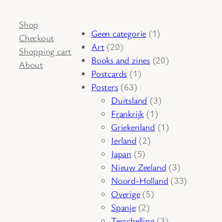
Shop
1
Geen categorie
1
Checkout
20
product
Art
20
Shopping cart
producten
20
Books and zines
20
About
1
producten
Postcards
1
63
product
Posters
63
producten
3
Duitsland
3
1
producten
Frankrijk
1
product
1
Griekenland
1
2
product
Ierland
2
5
producten
Japan
5
producten
3
Nieuw Zeeland
3
producten
33
Noord-Holland
33
5
producten
Overige
5
2
producten
Spanje
2
producten
3
Terschelling
3