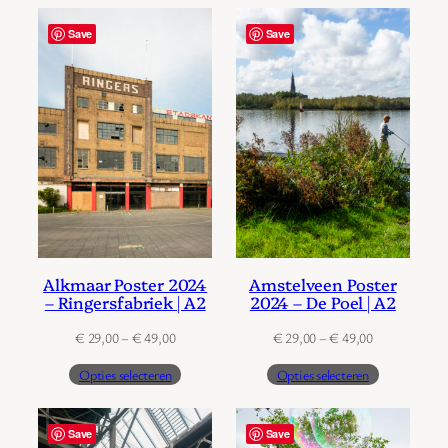
Save
Save
Alkmaar Poster 2024
Amstelveen Poster
– Ringersfabriek | A2
2024 – De Poel | A2
Prijsklasse:
Prijsklasse:
€
29,00
–
€
49,00
€
29,00
–
€
49,00
€ 29,00
€ 29,00
Opties selecteren
Opties selecteren
tot
tot
€ 49,00
€ 49,00
Save
Save