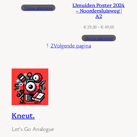
€ 29,00
IJmuiden Poster 2024
Opties selecteren
tot
– Noordersluisweg |
A2
€ 49,00
Prijsklasse:
€
29,00
–
€
49,00
€ 29,00
Opties selecteren
tot
1
2
Volgende pagina
€ 49,00
Kneut.
Let's Go Analogue