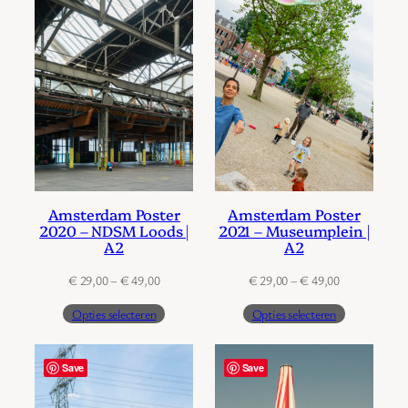
Amsterdam Poster
Amsterdam Poster
2020 – NDSM Loods |
2021 – Museumplein |
A2
A2
Prijsklasse:
Prijsklasse:
€
29,00
–
€
49,00
€
29,00
–
€
49,00
€ 29,00
€ 29,00
Opties selecteren
Opties selecteren
tot
tot
€ 49,00
€ 49,00
Save
Save