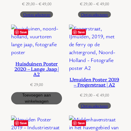
Prijsklasse:
Prijsklasse:
€
29,00
–
€
49,00
€
29,00
–
€
49,00
€ 29,00
€ 29,00
Opties selecteren
Opties selecteren
tot
tot
€ 49,00
€ 49,00
Save
Save
Huisduinen Poster
2020 – Lange Jaap |
A2
IJmuiden Poster 2019
– Frogerstraat | A2
€
29,00
Prijsklasse:
€
29,00
–
€
49,00
Toevoegen aan
€ 29,00
winkelwagen
Opties selecteren
tot
€ 49,00
Save
Save