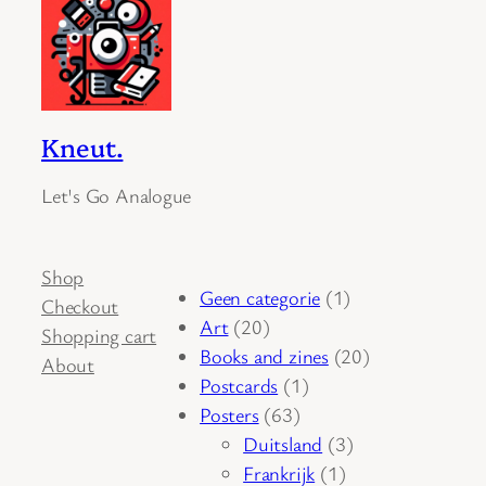
Kneut.
Let's Go Analogue
Shop
1
Geen categorie
1
Checkout
20
product
Art
20
Shopping cart
producten
20
Books and zines
20
About
1
producten
Postcards
1
63
product
Posters
63
producten
3
Duitsland
3
1
producten
Frankrijk
1