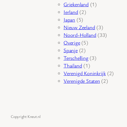
product
1
Griekenland
1
2
product
Ierland
2
5
producten
Japan
5
producten
3
Nieuw Zeeland
3
producten
33
Noord-Holland
33
5
producten
Overige
5
2
producten
Spanje
2
producten
3
Terschelling
3
1
producten
Thailand
1
product
2
Verenigd Koninkrijk
2
2
produc
Verenigde Staten
2
producte
Copyright Kneut.nl