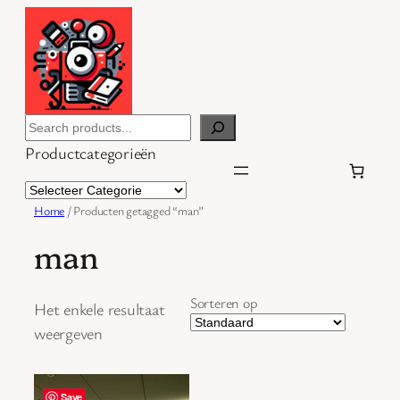
Ga
naar
de
inhoud
Search
Productcategorieën
Home
/ Producten getagged “man”
man
Sorteren op
Het enkele resultaat
weergeven
Save