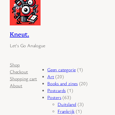
Kneut.
Let's Go Analogue
Shop
1
Geen categorie
1
Checkout
20
product
Art
20
Shopping cart
producten
20
Books and zines
20
About
1
producten
Postcards
1
63
product
Posters
63
producten
3
Duitsland
3
1
producten
Frankrijk
1