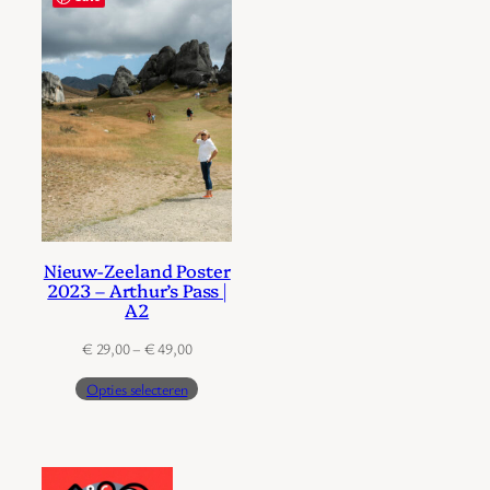
Nieuw-Zeeland Poster
2023 – Arthur’s Pass |
A2
Prijsklasse:
€
29,00
–
€
49,00
€ 29,00
Opties selecteren
tot
€ 49,00