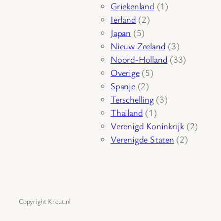
product
1
Griekenland
1
2
product
Ierland
2
5
producten
Japan
5
producten
3
Nieuw Zeeland
3
producten
33
Noord-Holland
33
5
producten
Overige
5
2
producten
Spanje
2
producten
3
Terschelling
3
1
producten
Thailand
1
product
2
Verenigd Koninkrijk
2
2
produc
Verenigde Staten
2
producte
Copyright Kneut.nl