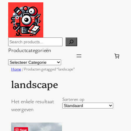
Ga
naar
de
inhoud
Search
Productcategorieën
Home
/ Producten getagged “landscape”
landscape
Sorteren op
Het enkele resultaat
weergeven
Save