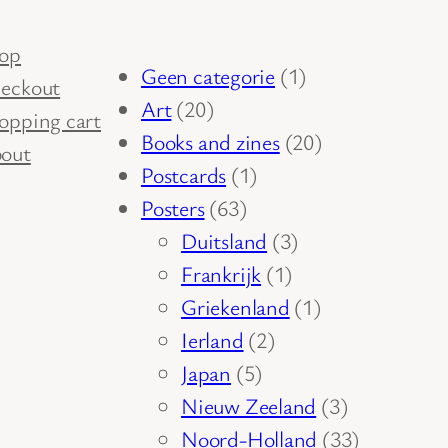
op
1
Geen categorie
1
eckout
20
product
Art
20
opping cart
producten
20
Books and zines
20
out
1
producten
Postcards
1
63
product
Posters
63
producten
3
Duitsland
3
1
producten
Frankrijk
1
product
1
Griekenland
1
2
product
Ierland
2
5
producten
Japan
5
producten
3
Nieuw Zeeland
3
producten
33
Noord-Holland
33