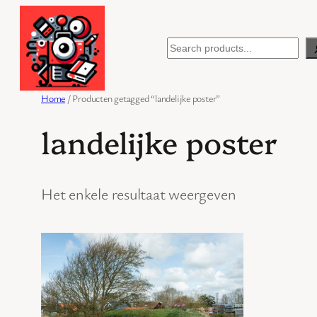
Ga
naar
Search
de
inhoud
Home
/ Producten getagged “landelijke poster”
landelijke poster
Het enkele resultaat weergeven