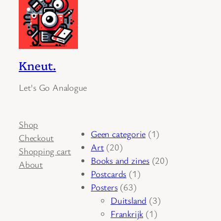
Kneut.
Let's Go Analogue
Shop
1
Geen categorie
1
Checkout
20
product
Art
20
Shopping cart
producten
20
Books and zines
20
About
1
producten
Postcards
1
63
product
Posters
63
producten
3
Duitsland
3
1
producten
Frankrijk
1