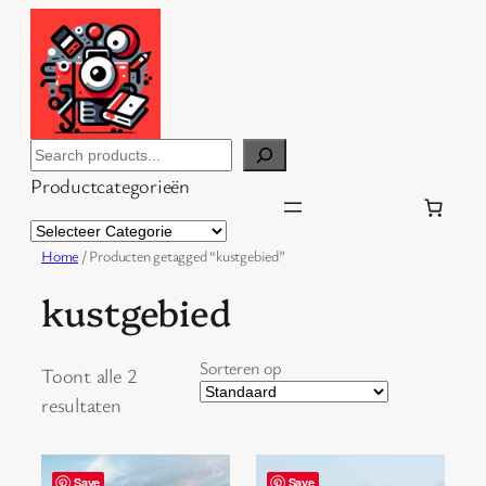
Ga
naar
de
inhoud
Search
Productcategorieën
Home
/ Producten getagged “kustgebied”
kustgebied
Sorteren op
Toont alle 2
resultaten
Save
Save