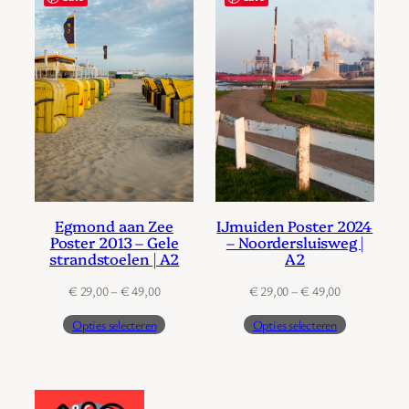
Egmond aan Zee
IJmuiden Poster 2024
Poster 2013 – Gele
– Noordersluisweg |
strandstoelen | A2
A2
Prijsklasse:
Prijsklasse:
€
29,00
–
€
49,00
€
29,00
–
€
49,00
€ 29,00
€ 29,00
Opties selecteren
Opties selecteren
tot
tot
€ 49,00
€ 49,00