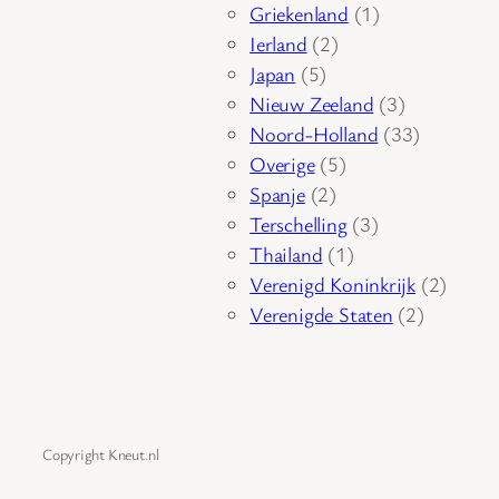
product
1
Griekenland
1
2
product
Ierland
2
5
producten
Japan
5
producten
3
Nieuw Zeeland
3
producten
33
Noord-Holland
33
5
producten
Overige
5
2
producten
Spanje
2
producten
3
Terschelling
3
1
producten
Thailand
1
product
2
Verenigd Koninkrijk
2
2
produc
Verenigde Staten
2
producte
Copyright Kneut.nl