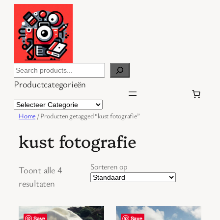
Ga
naar
de
inhoud
Search
Productcategorieën
Home
/ Producten getagged “kust fotografie”
kust fotografie
Sorteren op
Toont alle 4
resultaten
Save
Save