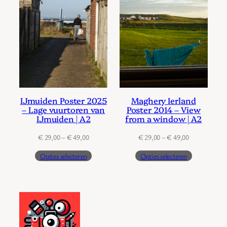
IJmuiden Poster 2025
Maghery Ierland
– Lage vuurtoren van
Poster 2014 – View
IJmuiden | A2
from a window | A2
Prijsklasse:
Prijsklasse:
€
29,00
–
€
49,00
€
29,00
–
€
49,00
€ 29,00
€ 29,00
Opties selecteren
Opties selecteren
tot
tot
€ 49,00
€ 49,00