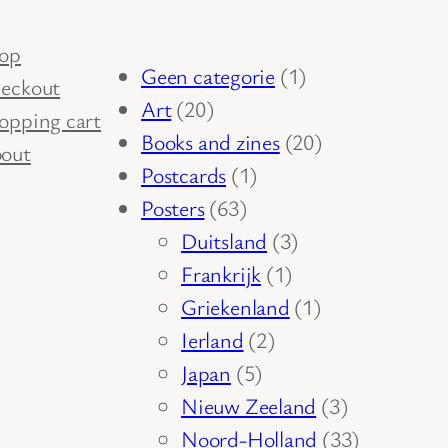
op
1
Geen categorie
1
eckout
20
product
Art
20
opping cart
producten
20
Books and zines
20
out
1
producten
Postcards
1
63
product
Posters
63
producten
3
Duitsland
3
1
producten
Frankrijk
1
product
1
Griekenland
1
2
product
Ierland
2
5
producten
Japan
5
producten
3
Nieuw Zeeland
3
producten
33
Noord-Holland
33