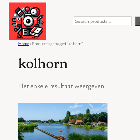
Ga
naar
Search
de
inhoud
Home
/ Producten getagged “kolhorn”
kolhorn
Het enkele resultaat weergeven