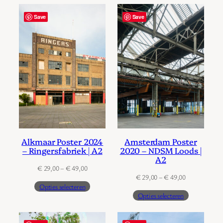
Save
Save
Alkmaar Poster 2024
Amsterdam Poster
– Ringersfabriek | A2
2020 – NDSM Loods |
A2
Prijsklasse:
€
29,00
–
€
49,00
Prijsklasse:
€
29,00
–
€
49,00
€ 29,00
Opties selecteren
€ 29,00
tot
Opties selecteren
tot
€ 49,00
€ 49,00