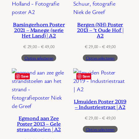
Barsingerhorn Poster
Bergen (NH) Poster
2021 – Manege (serie
2013 – ’t Oude Hof |
Het Land) | A2
A2
Prijsklasse:
Prijsklasse:
€
29,00
–
€
49,00
€
29,00
–
€
49,00
€ 29,00
€ 29,00
Opties selecteren
Opties selecteren
tot
tot
€ 49,00
€ 49,00
Save
Save
IJmuiden Poster 2019
– Industriestraat | A2
Egmond aan Zee
Prijsklasse:
€
29,00
–
€
49,00
Poster 2013 – Gele
€ 29,00
strandstoelen | A2
Opties selecteren
tot
€ 49,00