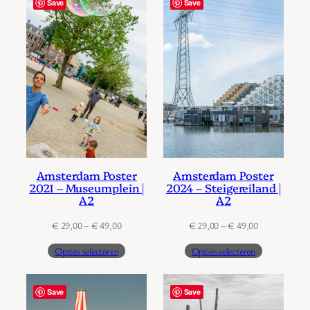
Save
Save
Amsterdam Poster
Amsterdam Poster
2021 – Museumplein |
2024 – Steigereiland |
A2
A2
Prijsklasse:
Prijsklasse:
€
29,00
–
€
49,00
€
29,00
–
€
49,00
€ 29,00
€ 29,00
Opties selecteren
Opties selecteren
tot
tot
€ 49,00
€ 49,00
Save
Save