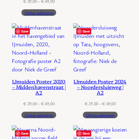
Prijsklasse:
€
29,00
–
€
49,00
€ 29,00
Opties selecteren
tot
€ 49,00
Save
Save
IJmuiden Poster 2020
IJmuiden Poster 2024
– Middenhavenstraat |
– Noordersluisweg |
A2
A2
Prijsklasse:
Prijsklasse:
€
29,00
–
€
49,00
€
29,00
–
€
49,00
€ 29,00
€ 29,00
Opties selecteren
Opties selecteren
tot
tot
€ 49,00
€ 49,00
Save
Save