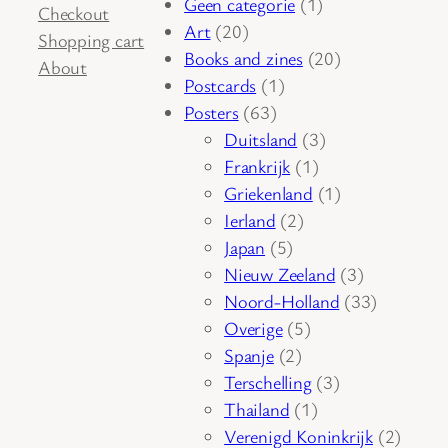
1
Geen categorie
1
Checkout
20
product
Art
20
Shopping cart
producten
20
Books and zines
20
About
1
producten
Postcards
1
63
product
Posters
63
producten
3
Duitsland
3
1
producten
Frankrijk
1
product
1
Griekenland
1
2
product
Ierland
2
5
producten
Japan
5
producten
3
Nieuw Zeeland
3
producten
33
Noord-Holland
33
5
producten
Overige
5
2
producten
Spanje
2
producten
3
Terschelling
3
1
producten
Thailand
1
product
2
Verenigd Koninkrijk
2