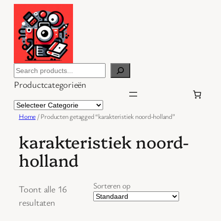
Ga
naar
de
inhoud
Search
Productcategorieën
Home
/ Producten getagged “karakteristiek noord-holland”
karakteristiek noord-
holland
Sorteren op
Toont alle 16
resultaten