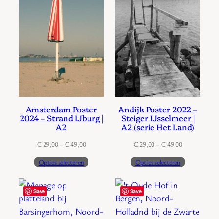
Amsterdam Poster
Andijk Poster 2022 –
2024 – Strand IJburg |
Steiger IJsselmeer |
A2
A2 (serie Het Land)
Prijsklasse:
Prijsklasse:
€
29,00
–
€
49,00
€
29,00
–
€
49,00
€ 29,00
€ 29,00
Opties selecteren
Opties selecteren
tot
tot
€ 49,00
€ 49,00
Save
Save