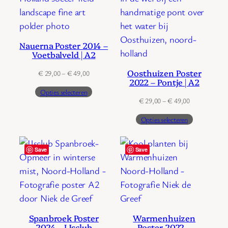
Nauerna Poster 2014 –
Voetbalveld | A2
Oosthuizen Poster
Prijsklasse:
€
29,00
–
€
49,00
2022 – Pontje | A2
€ 29,00
Opties selecteren
tot
Prijsklasse:
€
29,00
–
€
49,00
€ 49,00
€ 29,00
Opties selecteren
tot
€ 49,00
Save
Save
Spanbroek Poster
Warmenhuizen
2024 – IJsclub
Poster 2022 –