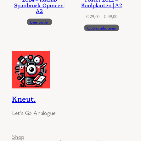
Spanbroek-Opmeer |
Koolplanten | A2
A2
Prijsklasse:
€
29,00
–
€
49,00
Lees verder
€ 29,00
Opties selecteren
tot
€ 49,00
Kneut.
Let's Go Analogue
Shop