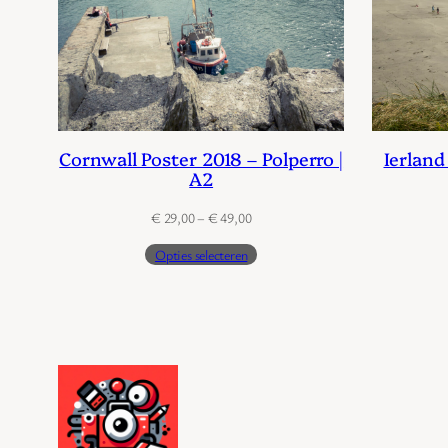
Cornwall Poster 2018 – Polperro |
Ierland
A2
Prijsklasse:
€
29,00
–
€
49,00
€ 29,00
Opties selecteren
tot
€ 49,00