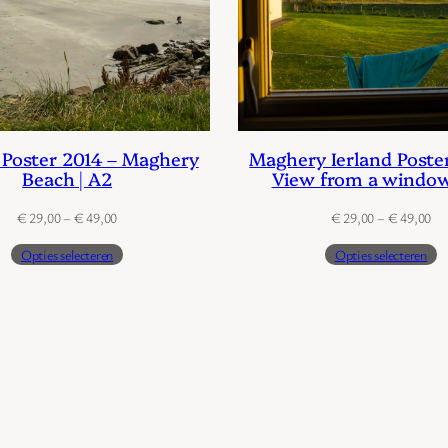
 Poster 2014 – Maghery
Maghery Ierland Poste
Beach | A2
View from a window
Prijsklasse:
Pri
€
29,00
–
€
49,00
€
29,00
–
€
49,00
€ 29,00
€ 
Opties selecteren
Opties selecteren
tot
tot
€ 49,00
€ 