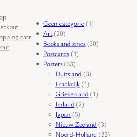
op
1
Geen categorie
1
eckout
20
product
Art
20
opping cart
producten
20
Books and zines
20
out
1
producten
Postcards
1
63
product
Posters
63
producten
3
Duitsland
3
1
producten
Frankrijk
1
product
1
Griekenland
1
2
product
Ierland
2
5
producten
Japan
5
producten
3
Nieuw Zeeland
3
producten
33
Noord-Holland
33