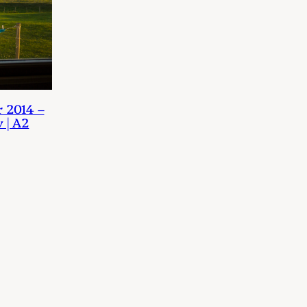
r 2014 –
 | A2
jsklasse:
29,00
49,00