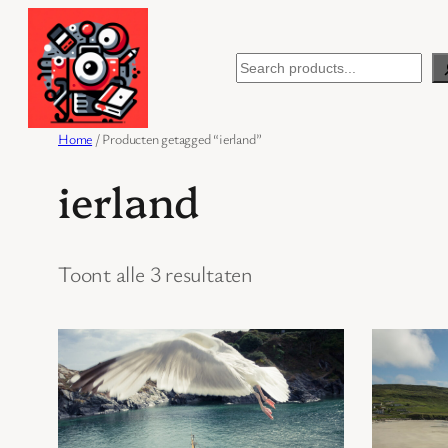
Ga
naar
Search
de
inhoud
Home
/ Producten getagged “ierland”
ierland
Toont alle 3 resultaten