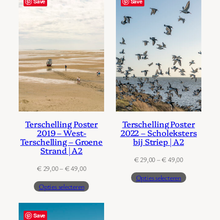
Save
Save
Terschelling Poster
Terschelling Poster
2019 – West-
2022 – Scholeksters
Terschelling – Groene
bij Striep | A2
Strand | A2
Prijsklasse:
€
29,00
–
€
49,00
Prijsklasse:
€
29,00
–
€
49,00
€ 29,00
Opties selecteren
€ 29,00
tot
Opties selecteren
tot
€ 49,00
€ 49,00
Save