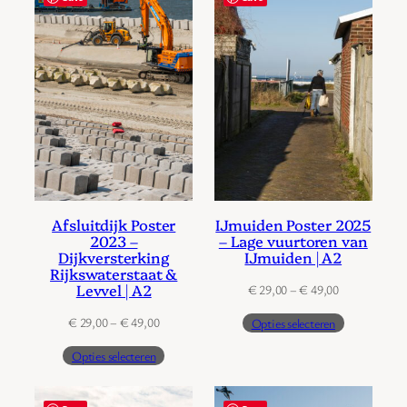
Afsluitdijk Poster
IJmuiden Poster 2025
2023 –
– Lage vuurtoren van
Dijkversterking
IJmuiden | A2
Rijkswaterstaat &
Levvel | A2
Prijsklasse:
€
29,00
–
€
49,00
€ 29,00
Prijsklasse:
€
29,00
–
€
49,00
Opties selecteren
tot
€ 29,00
€ 49,00
Opties selecteren
tot
€ 49,00