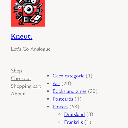
Kneut.
Let's Go Analogue
Shop
1
Geen categorie
1
Checkout
20
product
Art
20
Shopping cart
producten
20
Books and zines
20
About
1
producten
Postcards
1
63
product
Posters
63
producten
3
Duitsland
3
1
producten
Frankrijk
1