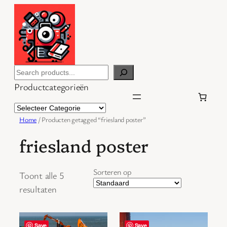
Ga
naar
de
inhoud
Search
Productcategorieën
Home
/ Producten getagged “friesland poster”
friesland poster
Sorteren op
Toont alle 5
resultaten
Save
Save