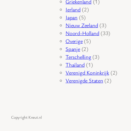
product
1
Griekenland
1
2
product
Ierland
2
5
producten
Japan
5
producten
3
Nieuw Zeeland
3
producten
33
Noord-Holland
33
5
producten
Overige
5
2
producten
Spanje
2
producten
3
Terschelling
3
1
producten
Thailand
1
product
2
Verenigd Koninkrijk
2
2
produc
Verenigde Staten
2
producte
Copyright Kneut.nl