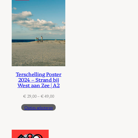
Terschelling Poster
2024 – Strand bij
West aan Zee | A2
Prijsklasse:
€
29,00
–
€
49,00
€ 29,00
Opties selecteren
tot
€ 49,00