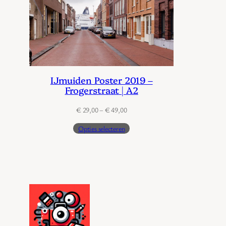
IJmuiden Poster 2019 –
Frogerstraat | A2
Prijsklasse:
€
29,00
–
€
49,00
€ 29,00
Opties selecteren
tot
€ 49,00