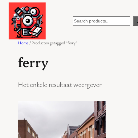
Ga
naar
Search
de
inhoud
Home
/ Producten getagged “ferry”
ferry
Het enkele resultaat weergeven