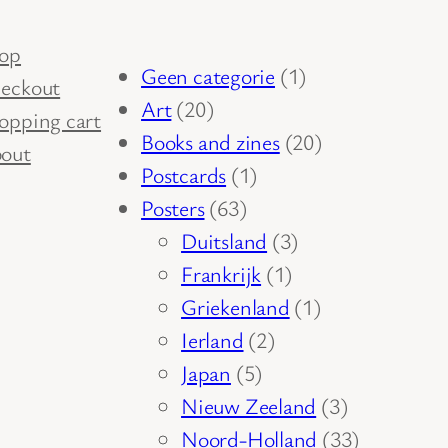
op
1
Geen categorie
1
eckout
20
product
Art
20
opping cart
producten
20
Books and zines
20
out
1
producten
Postcards
1
63
product
Posters
63
producten
3
Duitsland
3
1
producten
Frankrijk
1
product
1
Griekenland
1
2
product
Ierland
2
5
producten
Japan
5
producten
3
Nieuw Zeeland
3
producten
33
Noord-Holland
33