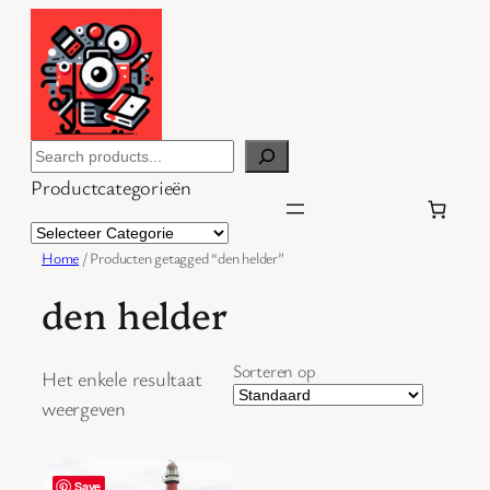
Ga
naar
de
inhoud
Search
Productcategorieën
Home
/ Producten getagged “den helder”
den helder
Sorteren op
Het enkele resultaat
weergeven
Save