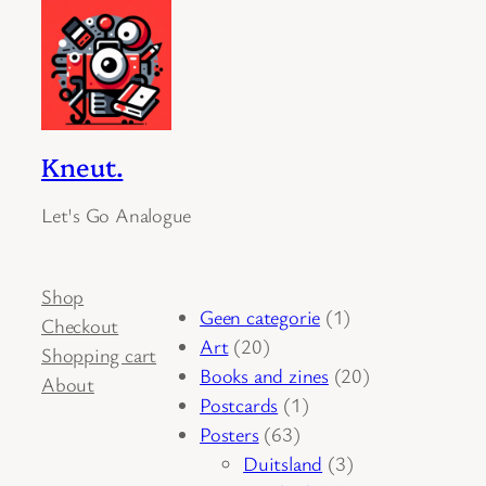
Kneut.
Let's Go Analogue
Shop
1
Geen categorie
1
Checkout
20
product
Art
20
Shopping cart
producten
20
Books and zines
20
About
1
producten
Postcards
1
63
product
Posters
63
producten
3
Duitsland
3