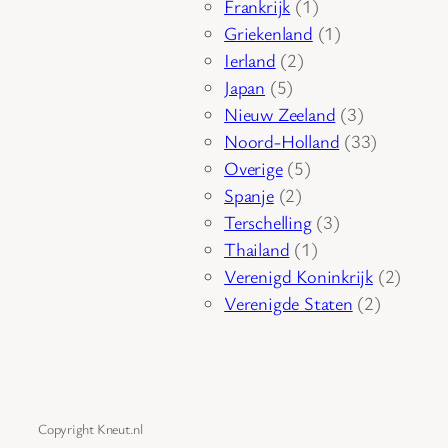
1
producten
Frankrijk
1
product
1
Griekenland
1
2
product
Ierland
2
5
producten
Japan
5
producten
3
Nieuw Zeeland
3
producten
33
Noord-Holland
33
5
producten
Overige
5
2
producten
Spanje
2
producten
3
Terschelling
3
1
producten
Thailand
1
product
2
Verenigd Koninkrijk
2
2
produc
Verenigde Staten
2
producte
Copyright Kneut.nl