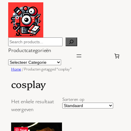
Ga
naar
de
inhoud
Search
Productcategorieën
Home
/ Producten getagged “cosplay”
cosplay
Sorteren op
Het enkele resultaat
weergeven
Save