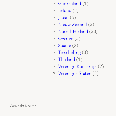
product
1
Griekenland
1
2
product
Ierland
2
5
producten
Japan
5
producten
3
Nieuw Zeeland
3
producten
33
Noord-Holland
33
5
producten
Overige
5
2
producten
Spanje
2
producten
3
Terschelling
3
1
producten
Thailand
1
product
2
Verenigd Koninkrijk
2
2
produc
Verenigde Staten
2
producte
Copyright Kneut.nl