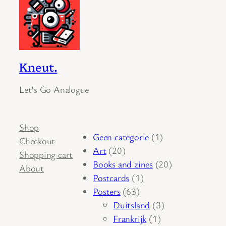
Kneut.
Let's Go Analogue
Shop
1
Geen categorie
1
Checkout
20
product
Art
20
Shopping cart
producten
20
Books and zines
20
About
1
producten
Postcards
1
63
product
Posters
63
producten
3
Duitsland
3
1
producten
Frankrijk
1