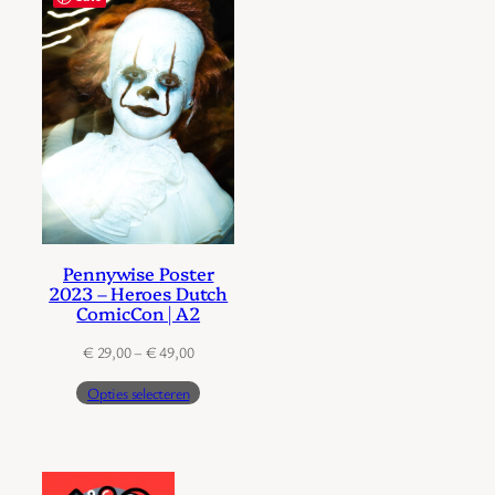
Pennywise Poster
2023 – Heroes Dutch
ComicCon | A2
Prijsklasse:
€
29,00
–
€
49,00
€ 29,00
Opties selecteren
tot
€ 49,00