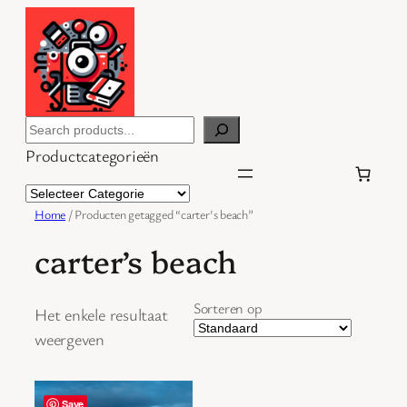
Ga
naar
de
inhoud
Search
Productcategorieën
Home
/ Producten getagged “carter's beach”
carter’s beach
Sorteren op
Het enkele resultaat
weergeven
Save