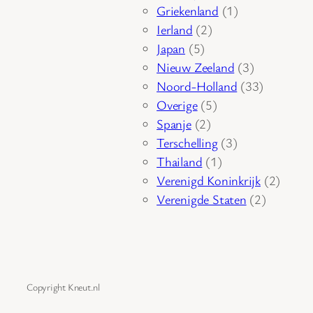
product
1
Griekenland
1
2
product
Ierland
2
5
producten
Japan
5
producten
3
Nieuw Zeeland
3
producten
33
Noord-Holland
33
5
producten
Overige
5
2
producten
Spanje
2
producten
3
Terschelling
3
1
producten
Thailand
1
product
2
Verenigd Koninkrijk
2
2
produc
Verenigde Staten
2
producte
Copyright Kneut.nl