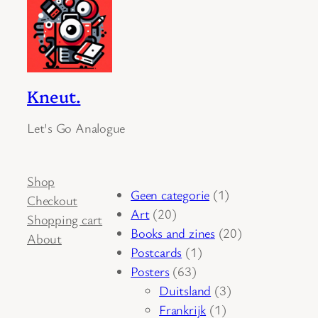
Kneut.
Let's Go Analogue
Shop
1
Geen categorie
1
Checkout
20
product
Art
20
Shopping cart
producten
20
Books and zines
20
About
1
producten
Postcards
1
63
product
Posters
63
producten
3
Duitsland
3
1
producten
Frankrijk
1