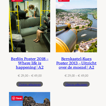
Berlijn Poster 2018 –
Bernkastel-Kues
Where life is
Poster 2013 – Uitzicht
happening | A2
over de moezel | A2
Prijsklasse:
Prijsklasse:
€
29,00
–
€
49,00
€
29,00
–
€
49,00
€ 29,00
€ 29,00
Opties selecteren
Opties selecteren
tot
tot
€ 49,00
€ 49,00
Save