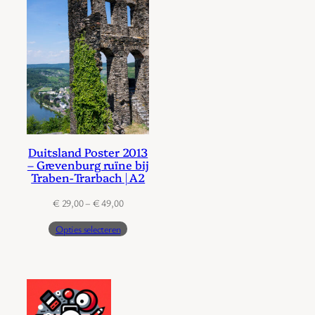
Duitsland Poster 2013
– Grevenburg ruïne bij
Traben-Trarbach | A2
Prijsklasse:
€
29,00
–
€
49,00
€ 29,00
Opties selecteren
tot
€ 49,00