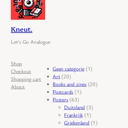
Kneut.
Let's Go Analogue
Shop
1
Geen categorie
1
Checkout
20
product
Art
20
Shopping cart
producten
20
Books and zines
20
About
1
producten
Postcards
1
63
product
Posters
63
producten
3
Duitsland
3
1
producten
Frankrijk
1
product
1
Griekenland
1