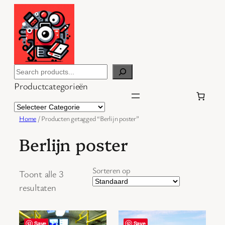
Ga
naar
de
inhoud
Search
Productcategorieën
Home
/ Producten getagged “Berlijn poster”
Berlijn poster
Sorteren op
Toont alle 3
resultaten
Save
Save