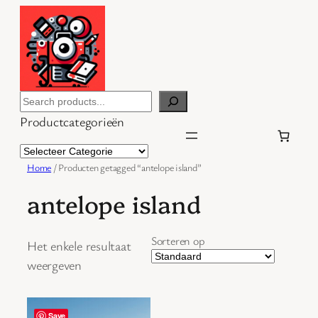
Ga
naar
de
inhoud
Search
Productcategorieën
Home
/ Producten getagged “antelope island”
antelope island
Sorteren op
Het enkele resultaat
weergeven
Save