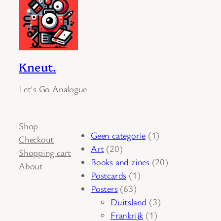
Kneut.
Let's Go Analogue
Shop
1
Geen categorie
1
Checkout
20
product
Art
20
Shopping cart
producten
20
Books and zines
20
About
1
producten
Postcards
1
63
product
Posters
63
producten
3
Duitsland
3
1
producten
Frankrijk
1