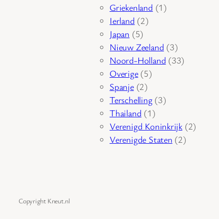
product
1
Griekenland
1
2
product
Ierland
2
5
producten
Japan
5
producten
3
Nieuw Zeeland
3
producten
33
Noord-Holland
33
5
producten
Overige
5
2
producten
Spanje
2
producten
3
Terschelling
3
1
producten
Thailand
1
product
2
Verenigd Koninkrijk
2
2
produc
Verenigde Staten
2
producte
Copyright Kneut.nl