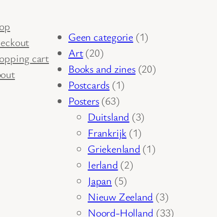
op
1
Geen categorie
1
eckout
20
product
Art
20
opping cart
producten
20
Books and zines
20
out
1
producten
Postcards
1
63
product
Posters
63
producten
3
Duitsland
3
1
producten
Frankrijk
1
product
1
Griekenland
1
2
product
Ierland
2
5
producten
Japan
5
producten
3
Nieuw Zeeland
3
producten
33
Noord-Holland
33