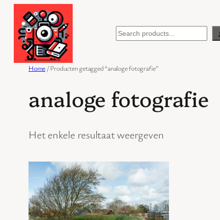
Ga
naar
Search
de
inhoud
Home
/ Producten getagged “analoge fotografie”
analoge fotografie
Het enkele resultaat weergeven